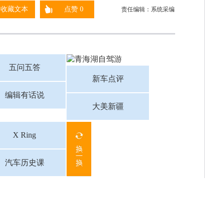
收藏文本
点赞
0
责任编辑：系统采编
五问五答
新车点评
编辑有话说
大美新疆
X Ring
汽车历史课