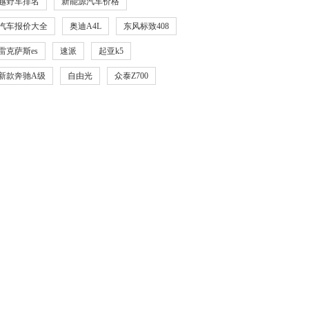
越野车排名
新能源汽车价格
汽车报价大全
奥迪A4L
东风标致408
雷克萨斯es
速派
起亚k5
新款奔驰A级
自由光
众泰Z700