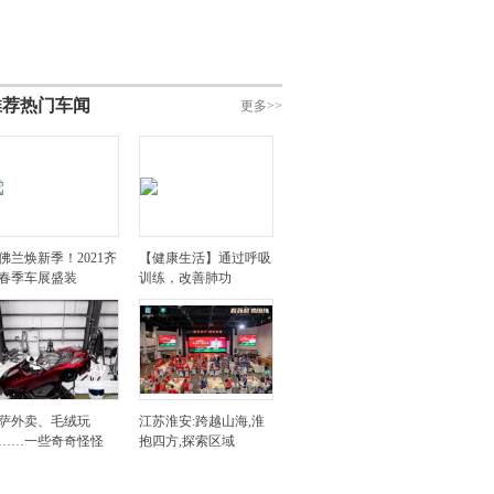
推荐热门车闻
更多>>
佛兰焕新季！2021齐
【健康生活】通过呼吸
春季车展盛装
训练，改善肺功
萨外卖、毛绒玩
江苏淮安:跨越山海,淮
……一些奇奇怪怪
抱四方,探索区域