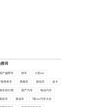
热搜词
国产越野车
轿车
小型suv
7座商务车
两厢车
面包车
皮卡
跑车排行榜
国产汽车
电动汽车
新款车
柴油车
7座suv汽车大全